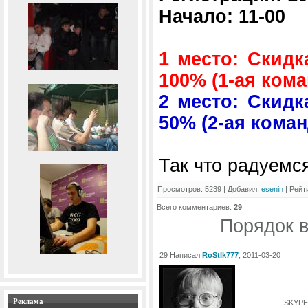
Начало: 11-00
1 место: Скидк
100% (1-ая ком
2 место: Скидк
50% (2-ая коман
Так что радуемся
Просмотров: 5239 | Добавил:
esenin
| Рейти
Всего комментариев:
29
Порядок 
29 Написал
RoStIk777
, 2011-03-20
Реклама
SKYPE