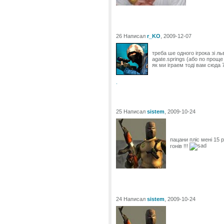
26 Написал
r_KO
, 2009-12-07
треба ше одного ігрока зі л
agate.springs (або по прощ
як ми іграем тоді вам сюда 
.
25 Написал
sistem
, 2009-10-24
пацани пліс мені 15 р
гонів !!!
24 Написал
sistem
, 2009-10-24