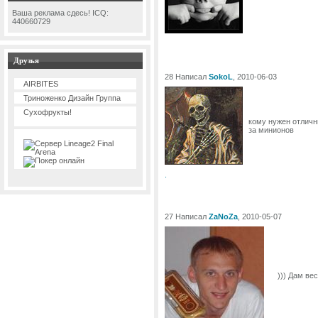
Ваша реклама сдесь! ICQ:
440660729
Друзья
28 Написал
SokoL
, 2010-06-03
AIRBITES
Триноженко Дизайн Группа
Сухофрукты!
кому нужен отличн
за минионов
.
27 Написал
ZaNoZa
, 2010-05-07
))) Дам вес