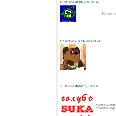
6 Написал
jaspik
, 2009-05-13
№4 хах п
.
5 Написал
sTrong
, 2009-05-13
4 Написал
MAStER_
, 2009-05-13
о6іграти сихів
складною зада