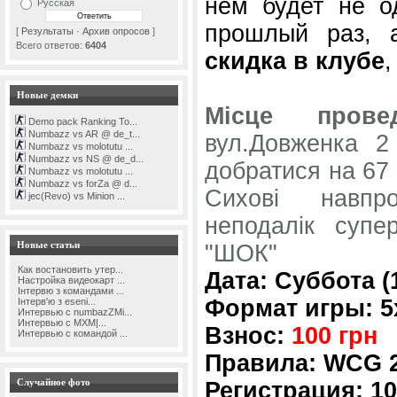
нем будет не о
Русская
прошлый раз,
[
Результаты
·
Архив опросов
]
Всего ответов:
6404
скидка в клубе
,
Новые демки
Місце провед
Demo pack Ranking To...
Numbazz vs AR @ de_t...
вул.Довженка 2
Numbazz vs molotutu ...
Numbazz vs NS @ de_d...
добратися на 67 
Numbazz vs molotutu ...
Numbazz vs forZa @ d...
Сихові навпр
jec(Revo) vs Minion ...
неподалік супер
Новые статьи
"ШОК"
Как востановить утер...
Дата: Суббота (
Настройка видеокарт ...
Інтервю з командами ...
Формат игры: 5
Інтерв'ю з eseni...
Интервью с numbazZMi...
Интервью с MXM|...
Взнос:
100 грн
Интервью с командой ...
Правила: WCG 
Случайное фото
Регистрация: 10