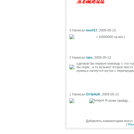
.
3 Написал
morf17
, 2009-05-13
+ 10000000 за міл )
2 Написал
tato
, 2009-05-13
сделали бы первую команду с это тур
бы норм...а то возьмет второе место
нужна,и начнутся мутки с перепродаж
.
1 Написал
OrYp4uK
, 2009-05-13
Я може прийду...
Добавлять комментарии могут 
[
Рег