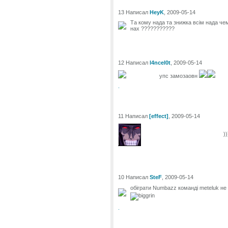
13 Написал
HeyK
, 2009-05-14
Та кому нада та знижка всім нада чем
нах ???????????
12 Написал
l4ncel0t
, 2009-05-14
упс замозаовн
.
11 Написал
[effect]
, 2009-05-14
)
10 Написал
SteF
, 2009-05-14
обіграти Numbazz команді meteluk не
.