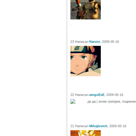
.
23 Написал
Naruto
, 2009-05-16
22 Написал
amgoExE
, 2009-05-16
да да:) може приїдем, подивим
.
21 Написал
Mihajlovich
, 2009-05-16