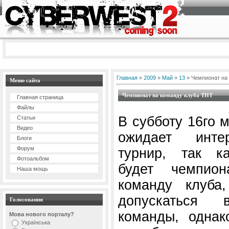
Главная
»
2009
»
Май
»
13
» Чемпионат на
Меню сайта
Чемпионат на команду клуба ТНТ
Главная страница
Файлы
В субботу 16го 
Статьи
Видео
ожидает инте
Блоги
Форум
турнир, так к
Фотоальбом
будет чемпио
Наша мощь
команду клуба
допускаться
Голосования
команды, однак
Мова нового порталу?
Українська