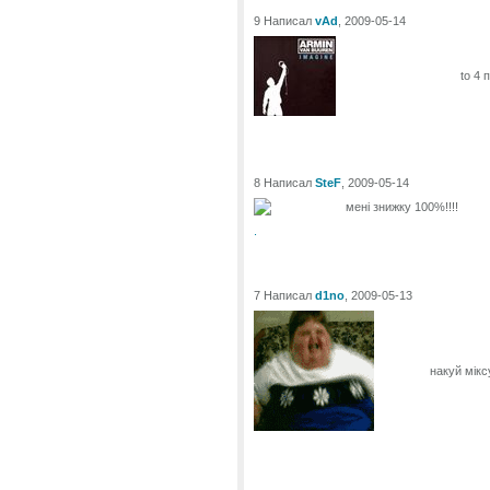
9 Написал
vAd
, 2009-05-14
to 4 
8 Написал
SteF
, 2009-05-14
мені знижку 100%!!!!
.
7 Написал
d1no
, 2009-05-13
накуй мікс