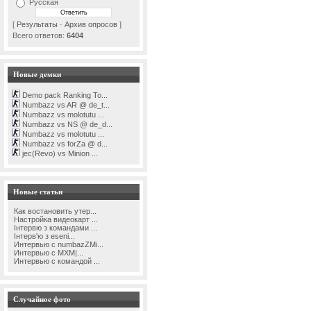
Русская
[
Результаты
·
Архив опросов
]
Всего ответов:
6404
Новые демки
Demo pack Ranking To...
Numbazz vs AR @ de_t...
Numbazz vs molotutu ...
Numbazz vs NS @ de_d...
Numbazz vs molotutu ...
Numbazz vs forZa @ d...
jec(Revo) vs Minion ...
Новые статьи
Как востановить утер...
Настройка видеокарт ...
Інтервю з командами ...
Інтерв'ю з eseni...
Интервью с numbazZMi...
Интервью с MXM|...
Интервью с командой ...
Случайное фото