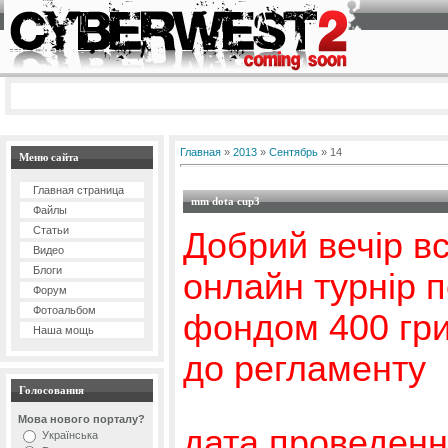
Главная
»
2013
»
Сентябрь
»
14
Меню сайта
Главная страница
mm dota cup3
Файлы
Статьи
Добрий вечір в
Видео
Блоги
онлайн турнір 
Форум
Фотоальбом
фондом 400
гри
Наша мощь
до регламенту
Голосования
Мова нового порталу?
дата проведенн
Українська