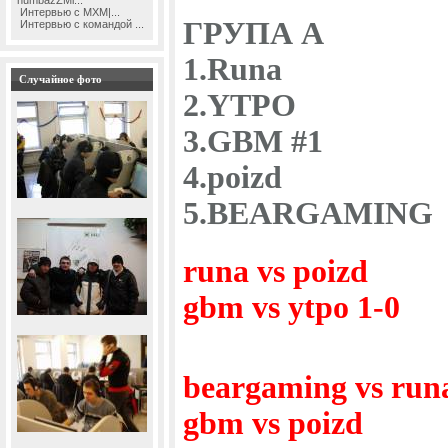
numbazZMi...
Интервью с MXM|...
ГРУПА А
Интервью с командой ...
1.Runa
Случайное фото
2.YTPO
3.GBM #1
4.poizd
5.BEARGAMING
runa vs poizd
gbm vs ytpo 1-0
beargaming vs run
gbm vs poizd