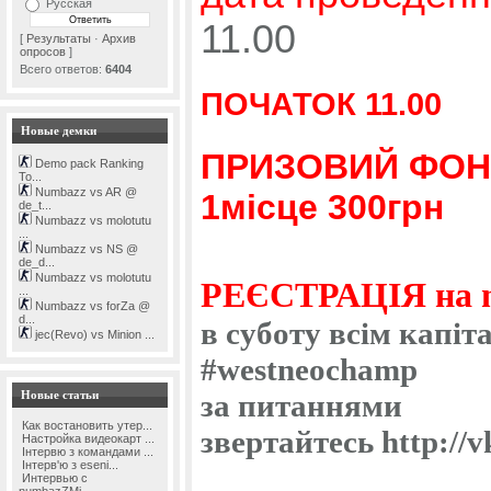
Русская
11.00
[
Результаты
·
Архив
опросов
]
Всего ответов:
6404
ПОЧАТОК 11.00
Новые демки
ПРИЗОВИЙ ФО
Demo pack Ranking
To...
Numbazz vs AR @
1місце 300грн
de_t...
Numbazz vs molotutu
...
Numbazz vs NS @
de_d...
Numbazz vs molotutu
РЕЄСТРАЦІЯ на m
...
Numbazz vs forZa @
d...
в суботу всім капіт
jec(Revo) vs Minion ...
#westneochamp
за питаннями
Новые статьи
Как востановить утер...
звертайтесь http://
Настройка видеокарт ...
Інтервю з командами ...
Інтерв'ю з eseni...
Интервью с