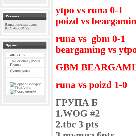
ytpo vs runa 0-1
Реклама
poizd vs beargamin
Ваша реклама сдесь!
ICQ: 440660729
runa vs gbm 0-1
Друзья
beargaming vs ytpo
AIRBITES
Триноженко Дизайн
GBM BEARGAMIN
Группа
Сухофрукты!
runa vs poizd 1-0
ГРУПА Б
1.WOG #2
2.tbc 3 pts
3.mymua 6pts