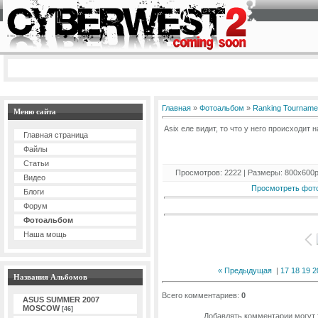
Главная
»
Фотоальбом
»
Ranking Tourname
Меню сайта
Asix еле видит, то что у него происходит н
Главная страница
Файлы
Статьи
Просмотров: 2222 | Размеры: 800x600px/
Видео
Просмотреть фот
Блоги
Форум
Фотоальбом
Наша мощь
« Предыдущая
|
17
18
19
2
Названия Альбомов
Всего комментариев:
0
ASUS SUMMER 2007
MOSCOW
[46]
Добавлять комментарии могут 