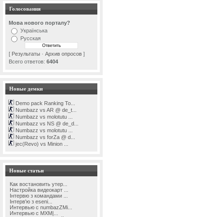
Голосования
Мова нового порталу?
Українська
Русская
[
Результаты
·
Архив опросов
]
Всего ответов:
6404
Новые демки
Demo pack Ranking To...
Numbazz vs AR @ de_t...
Numbazz vs molotutu ...
Numbazz vs NS @ de_d...
Numbazz vs molotutu ...
Numbazz vs forZa @ d...
jec(Revo) vs Minion ...
Новые статьи
Как востановить утер...
Настройка видеокарт ...
Інтервю з командами ...
Інтерв'ю з eseni...
Интервью с numbazZMi...
Интервью с MXM|...