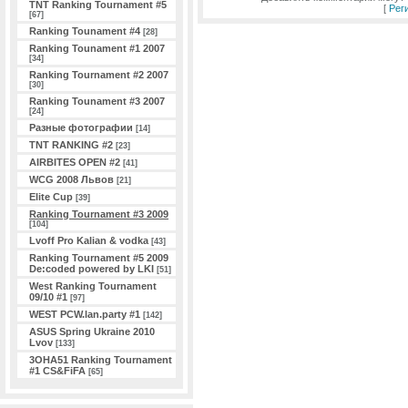
TNT Ranking Tournament #5
[
Рег
[67]
Ranking Tounament #4
[28]
Ranking Tounament #1 2007
[34]
Ranking Tournament #2 2007
[30]
Ranking Tounament #3 2007
[24]
Разные фотографии
[14]
TNT RANKING #2
[23]
AIRBITES OPEN #2
[41]
WCG 2008 Львов
[21]
Elite Cup
[39]
Ranking Tournament #3 2009
[104]
Lvoff Pro Kalian & vodka
[43]
Ranking Tournament #5 2009
De:coded powered by LKI
[51]
West Ranking Tournament
09/10 #1
[97]
WEST PCW.lan.party #1
[142]
ASUS Spring Ukraine 2010
Lvov
[133]
3ОHA51 Ranking Tournament
#1 CS&FiFA
[65]