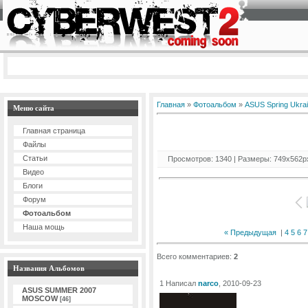
Главная
»
Фотоальбом
»
ASUS Spring Ukra
Меню сайта
Главная страница
Файлы
Статьи
Просмотров: 1340 | Размеры: 749x562px/1
Видео
Блоги
Форум
Фотоальбом
Наша мощь
« Предыдущая
|
4
5
6
7
Всего комментариев:
2
Названия Альбомов
1 Написал
narco
, 2010-09-23
ASUS SUMMER 2007
MOSCOW
[46]