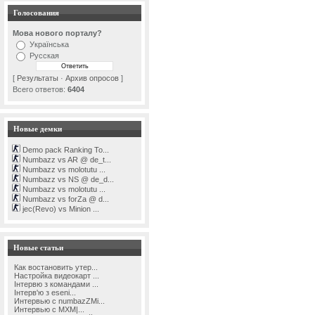
Голосования
Мова нового порталу?
Українська
Русская
[
Результаты
·
Архив опросов
]
Всего ответов:
6404
Новые демки
Demo pack Ranking To...
Numbazz vs AR @ de_t...
Numbazz vs molotutu ...
Numbazz vs NS @ de_d...
Numbazz vs molotutu ...
Numbazz vs forZa @ d...
jec(Revo) vs Minion ...
Новые статьи
Как востановить утер...
Настройка видеокарт ...
Інтервю з командами ...
Інтерв'ю з eseni...
Интервью с numbazZMi...
Интервью с MXM|...