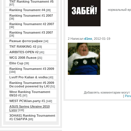
TNT Ranking Tournament #5
[67]
нормальный вро
Ranking Tounament #4
[28]
Ranking Tounament #1 2007
[34]
Ranking Tournament #2 2007
[30]
Ranking Tounament #3 2007
[24]
2 Написал
d1no
, 2012-01-19
Разные фотографии
[14]
TNT RANKING #2
[23]
AIRBITES OPEN #2
[41]
WCG 2008 Львов
[21]
Elite Cup
[39]
Ranking Tournament #3 2009
[104]
Lvoff Pro Kalian & vodka
[43]
.
Ranking Tournament #5 2009
De:coded powered by LKI
[51]
West Ranking Tournament
Добавлять комментарии могут 
09/10 #1
[97]
[
Рег
WEST PCW.lan.party #1
[142]
ASUS Spring Ukraine 2010
Lvov
[133]
3ОHA51 Ranking Tournament
#1 CS&FiFA
[65]